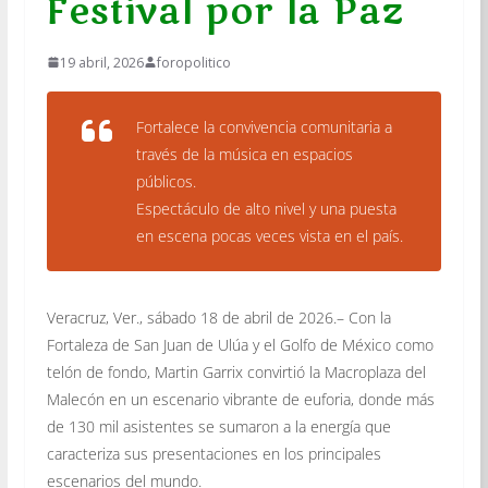
Festival por la Paz
19 abril, 2026
foropolitico
Fortalece la convivencia comunitaria a
través de la música en espacios
públicos.
Espectáculo de alto nivel y una puesta
en escena pocas veces vista en el país.
Veracruz, Ver., sábado 18 de abril de 2026.– Con la
Fortaleza de San Juan de Ulúa y el Golfo de México como
telón de fondo, Martin Garrix convirtió la Macroplaza del
Malecón en un escenario vibrante de euforia, donde más
de 130 mil asistentes se sumaron a la energía que
caracteriza sus presentaciones en los principales
escenarios del mundo.