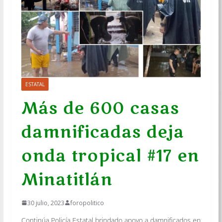
ESTATAL
Más de 600 casas
damnificadas deja
onda tropical #17 en
Minatitlán
30 julio, 2023
foropolitico
Continúa Policía Estatal brindado apoyo a damnificados en