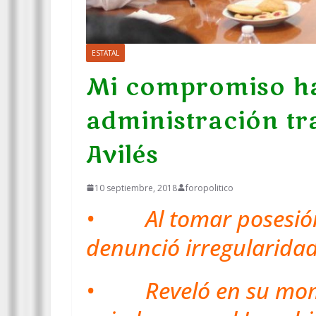
ESTATAL
Mi compromiso ha
administración t
Avilés
10 septiembre, 2018
foropolitico
• Al tomar posesión 
denunció irregularida
• Reveló en su momen