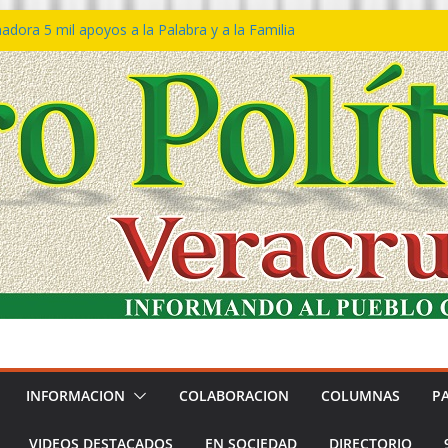
dora 5 mil apoyos a la Palabra y a la Familia
eso Declaraciones de Procedencia en contra
ipes
𝙩𝙖 𝙂𝙤𝙗𝙞𝙚𝙧𝙣𝙤 𝙙𝙚𝙡 𝙀𝙨𝙩𝙖𝙙𝙤 𝙖 𝙙𝙞𝙨𝙛𝙧𝙪𝙩𝙖𝙧
 𝙁𝙚𝙨𝙩𝙞𝙫𝙖𝙡 𝙙𝙚𝙡 𝙈𝙖𝙧 𝙚𝙣 𝘾𝙤𝙖𝙩𝙯𝙖𝙘𝙤𝙖𝙡𝙘𝙤𝙨
ón de policías con vocación de servicio y
dana: SSP
tín Bravo rechaza acusaciones y asegura que
úan solicitud de desafuero
INFORMACION
COLABORACION
COLUMNAS
P
VIDEOS DESTACADOS
EN SOCIEDAD
DIRECTORIO