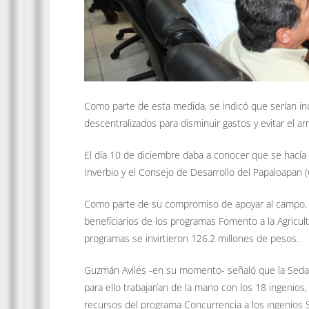
Como parte de esta medida, se indicó que serían i
descentralizados para disminuir gastos y evitar el a
El día 10 de diciembre daba a conocer que se hacía 
Inverbio y el Consejo de Desarrollo del Papaloapan 
Como parte de su compromiso de apoyar al campo, el
beneficiarios de los programas Fomento a la Agricul
programas se invirtieron 126.2 millones de pesos.
Guzmán Avilés -en su momento- señaló que la Sedarp
para ello trabajarían de la mano con los 18 ingenios
recursos del programa Concurrencia a los ingenios Sa