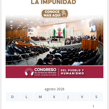
agosto 2026
D
L
M
X
J
V
S
1