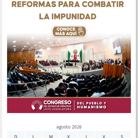
agosto 2026
D
L
M
X
J
V
S