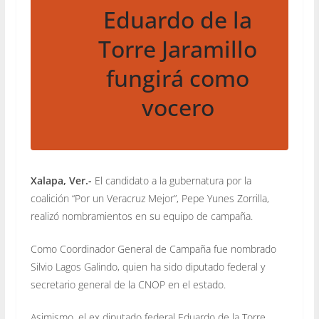
Eduardo de la
Torre Jaramillo
fungirá como
vocero
Xalapa, Ver.-
El candidato a la gubernatura por la
coalición “Por un Veracruz Mejor”, Pepe Yunes Zorrilla,
realizó nombramientos en su equipo de campaña.
Como Coordinador General de Campaña fue nombrado
Silvio Lagos Galindo, quien ha sido diputado federal y
secretario general de la CNOP en el estado.
Asimismo, el ex diputado federal Eduardo de la Torre