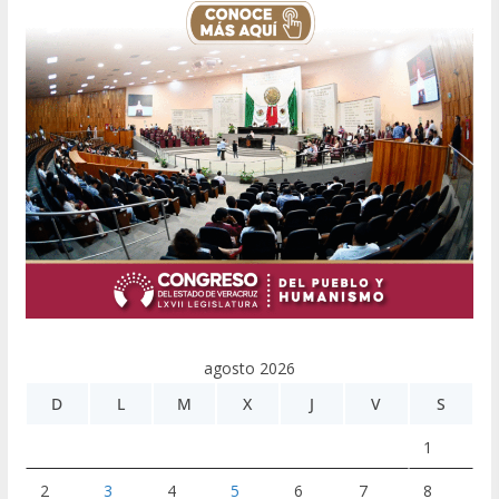
agosto 2026
D
L
M
X
J
V
S
1
2
3
4
5
6
7
8