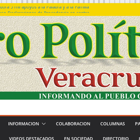
ora 5 mil apoyos a la Palabra y a la Familia
so Declaraciones de Procedencia en contra
es
𝙖 𝙂𝙤𝙗𝙞𝙚𝙧𝙣𝙤 𝙙𝙚𝙡 𝙀𝙨𝙩𝙖𝙙𝙤 𝙖 𝙙𝙞𝙨𝙛𝙧𝙪𝙩𝙖𝙧
𝙚𝙨𝙩𝙞𝙫𝙖𝙡 𝙙𝙚𝙡 𝙈𝙖𝙧 𝙚𝙣 𝘾𝙤𝙖𝙩𝙯𝙖𝙘𝙤𝙖𝙡𝙘𝙤𝙨
n de policías con vocación de servicio y
na: SSP
ín Bravo rechaza acusaciones y asegura que
an solicitud de desafuero
INFORMACION
COLABORACION
COLUMNAS
P
VIDEOS DESTACADOS
EN SOCIEDAD
DIRECTORIO