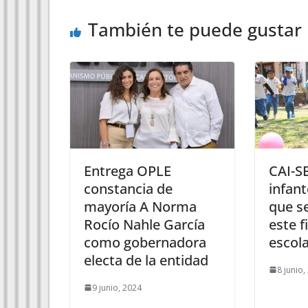
También te puede gustar
Entrega OPLE
CAI-S
constancia de
infant
mayoría A Norma
que s
Rocío Nahle García
este f
como gobernadora
escol
electa de la entidad
8 junio,
9 junio, 2024