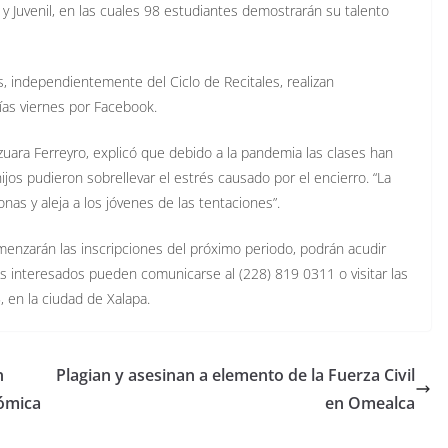
l y Juvenil, en las cuales 98 estudiantes demostrarán su talento
, independientemente del Ciclo de Recitales, realizan
días viernes por Facebook.
zuara Ferreyro, explicó que debido a la pandemia las clases han
hijos pudieron sobrellevar el estrés causado por el encierro. “La
onas y aleja a los jóvenes de las tentaciones”.
enzarán las inscripciones del próximo periodo, podrán acudir
Los interesados pueden comunicarse al (228) 819 0311 o visitar las
 en la ciudad de Xalapa.
n
Plagian y asesinan a elemento de la Fuerza Civil
ómica
en Omealca