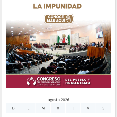
agosto 2026
D
L
M
X
J
V
S