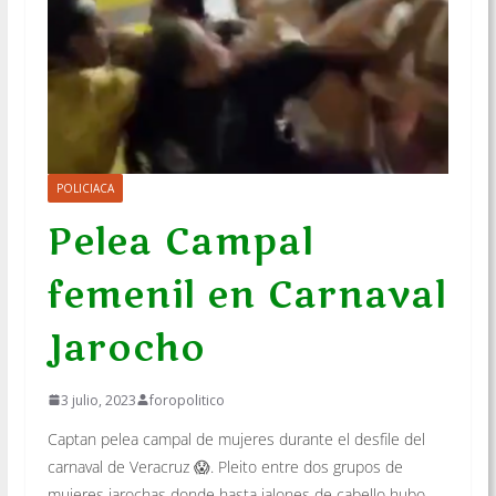
POLICIACA
Pelea Campal
femenil en Carnaval
Jarocho
3 julio, 2023
foropolitico
Captan pelea campal de mujeres durante el desfile del
carnaval de Veracruz 😱. Pleito entre dos grupos de
mujeres jarochas donde hasta jalones de cabello hubo.