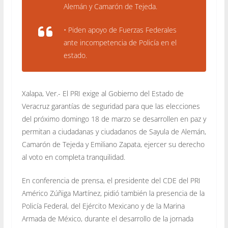
Alemán y Camarón de Tejeda.
• Piden apoyo de Fuerzas Federales
ante incompetencia de Policía en el
estado.
Xalapa, Ver.- El PRI exige al Gobierno del Estado de
Veracruz garantías de seguridad para que las elecciones
del próximo domingo 18 de marzo se desarrollen en paz y
permitan a ciudadanas y ciudadanos de Sayula de Alemán,
Camarón de Tejeda y Emiliano Zapata, ejercer su derecho
al voto en completa tranquilidad.
En conferencia de prensa, el presidente del CDE del PRI
Américo Zúñiga Martínez, pidió también la presencia de la
Policía Federal, del Ejército Mexicano y de la Marina
Armada de México, durante el desarrollo de la jornada