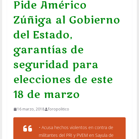
Pide Américo
Zúñiga al Gobierno
del Estado,
garantías de
seguridad para
elecciones de este
18 de marzo
16 marzo, 2018
foropolitico
• Acusa hechos violentos en contra de
militantes del PRI y PVEM en Sayula de