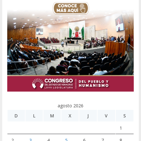
agosto 2026
D
L
M
X
J
V
S
1
2
3
4
5
6
7
8