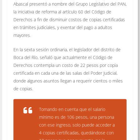
Abascal presentó a nombre del Grupo Legislativo del PAN,
la iniciativa de reforma al artículo 60 del Código de
Derechos a fin de disminuir costos de copias certificadas
en trámites judiciales, y exentar del pago a adultos
mayores.
En la sexta sesión ordinaria, el legislador del distrito de
Boca del Río, señaló que actualmente el Código de
Derechos contempla un costo de 22 pesos por copia
certificada en cada una de las salas del Poder Judicial,
donde algunos asuntos llegan a requerir cientos o miles
de copias.
Tomando en cuenta que el salario
mínimo es de 106 pesos, una persona
con ese ingreso, solo puede acceder a
4 copias certificadas, quedándose con