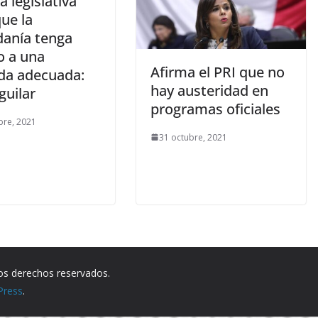
 legislativa
ue la
danía tenga
o a una
Afirma el PRI que no
nda adecuada:
hay austeridad en
Aguilar
programas oficiales
bre, 2021
31 octubre, 2021
los derechos reservados.
Press
.