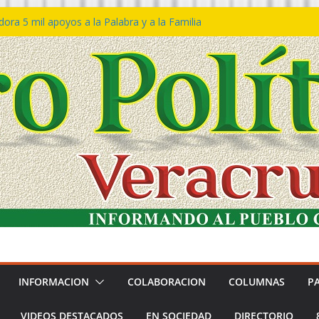
ra 5 mil apoyos a la Palabra y a la Familia
so Declaraciones de Procedencia en contra
es
𝙖 𝙂𝙤𝙗𝙞𝙚𝙧𝙣𝙤 𝙙𝙚𝙡 𝙀𝙨𝙩𝙖𝙙𝙤 𝙖 𝙙𝙞𝙨𝙛𝙧𝙪𝙩𝙖𝙧
𝙚𝙨𝙩𝙞𝙫𝙖𝙡 𝙙𝙚𝙡 𝙈𝙖𝙧 𝙚𝙣 𝘾𝙤𝙖𝙩𝙯𝙖𝙘𝙤𝙖𝙡𝙘𝙤𝙨
 de policías con vocación de servicio y
na: SSP
n Bravo rechaza acusaciones y asegura que
n solicitud de desafuero
INFORMACION
COLABORACION
COLUMNAS
P
VIDEOS DESTACADOS
EN SOCIEDAD
DIRECTORIO