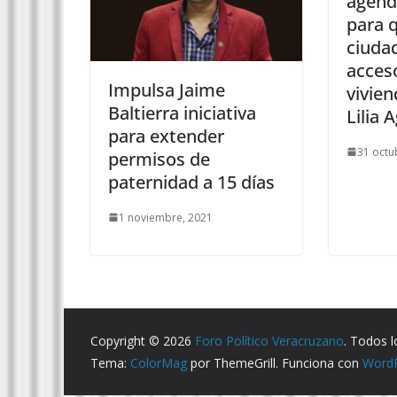
agenda
para q
ciuda
acces
Impulsa Jaime
vivie
Baltierra iniciativa
Lilia 
para extender
31 octu
permisos de
paternidad a 15 días
1 noviembre, 2021
Copyright © 2026
Foro Político Veracruzano
. Todos 
Tema:
ColorMag
por ThemeGrill. Funciona con
Word