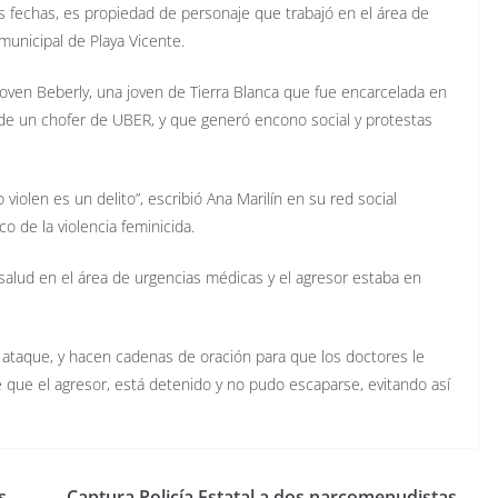
s fechas, es propiedad de personaje que trabajó en el área de
municipal de Playa Vicente.
joven Beberly, una joven de Tierra Blanca que fue encarcelada en
de un chofer de UBER, y que generó encono social y protestas
violen es un delito”, escribió Ana Marilín en su red social
o de la violencia feminicida.
e salud en el área de urgencias médicas y el agresor estaba en
 ataque, y hacen cadenas de oración para que los doctores le
e que el agresor, está detenido y no pudo escaparse, evitando así
s
Captura Policía Estatal a dos narcomenudistas,