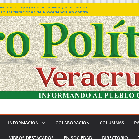
ra 5 mil apoyos a la Palabra y a la Familia
so Declaraciones de Procedencia en contra
es
𝙖 𝙂𝙤𝙗𝙞𝙚𝙧𝙣𝙤 𝙙𝙚𝙡 𝙀𝙨𝙩𝙖𝙙𝙤 𝙖 𝙙𝙞𝙨𝙛𝙧𝙪𝙩𝙖𝙧
𝙚𝙨𝙩𝙞𝙫𝙖𝙡 𝙙𝙚𝙡 𝙈𝙖𝙧 𝙚𝙣 𝘾𝙤𝙖𝙩𝙯𝙖𝙘𝙤𝙖𝙡𝙘𝙤𝙨
 de policías con vocación de servicio y
na: SSP
n Bravo rechaza acusaciones y asegura que
n solicitud de desafuero
INFORMACION
COLABORACION
COLUMNAS
P
VIDEOS DESTACADOS
EN SOCIEDAD
DIRECTORIO