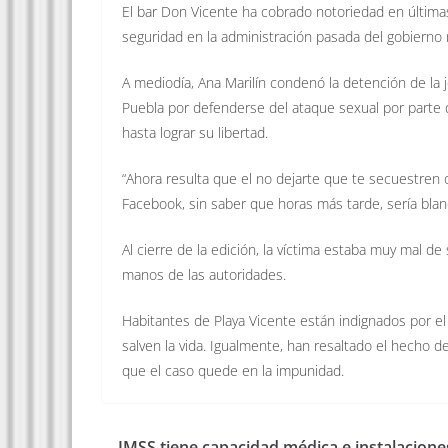
El bar Don Vicente ha cobrado notoriedad en última
seguridad en la administración pasada del gobierno 
A mediodía, Ana Marilín condenó la detención de la 
Puebla por defenderse del ataque sexual por parte 
hasta lograr su libertad.
“Ahora resulta que el no dejarte que te secuestren o 
Facebook, sin saber que horas más tarde, sería blanc
Al cierre de la edición, la víctima estaba muy mal d
manos de las autoridades.
Habitantes de Playa Vicente están indignados por el
salven la vida. Igualmente, han resaltado el hecho d
que el caso quede en la impunidad.
IMSS tiene capacidad médica e instalacione