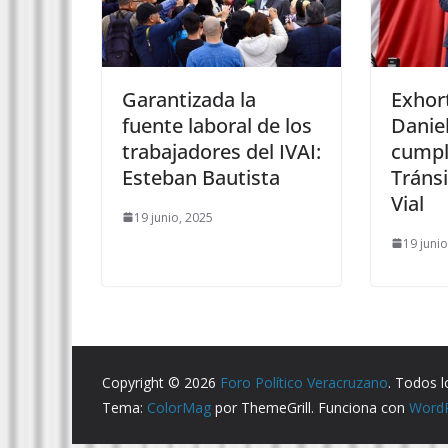
Garantizada la
Exhor
fuente laboral de los
Daniel
trabajadores del IVAI:
cumpli
Esteban Bautista
Tránsi
Vial
19 junio, 2025
19 juni
Copyright © 2026
Foro Político Veracruzano
. Todos 
Tema:
ColorMag
por ThemeGrill. Funciona con
Word