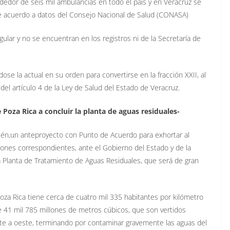
ededor de seis mil ambulancias en todo el país y en Veracruz se
 acuerdo a datos del Consejo Nacional de Salud (CONASA)
lar y no se encuentran en los registros ni de la Secretaría de
ndose la actual en su orden para convertirse en la fracción XXII, al
 del artículo 4 de la Ley de Salud del Estado de Veracruz.
Poza Rica a concluir la planta de aguas residuales-
ién,
un anteproyecto con Punto de Acuerdo para exhortar al
tiones correspondientes, ante el Gobierno del Estado y de la
a Planta de Tratamiento de Aguas Residuales, que será de gran
Poza Rica tiene cerca de cuatro mil 335 habitantes por kilómetro
 41 mil 785 millones de metros cúbicos, que son vertidos
ste a oeste, terminando por contaminar gravemente las aguas del