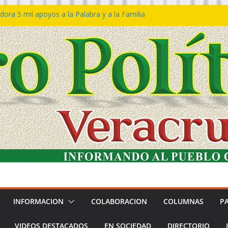
ora 5 mil apoyos a la Palabra y a la Familia
so Declaraciones de Procedencia en contra
es
𝙖 𝙂𝙤𝙗𝙞𝙚𝙧𝙣𝙤 𝙙𝙚𝙡 𝙀𝙨𝙩𝙖𝙙𝙤 𝙖 𝙙𝙞𝙨𝙛𝙧𝙪𝙩𝙖𝙧
𝙚𝙨𝙩𝙞𝙫𝙖𝙡 𝙙𝙚𝙡 𝙈𝙖𝙧 𝙚𝙣 𝘾𝙤𝙖𝙩𝙯𝙖𝙘𝙤𝙖𝙡𝙘𝙤𝙨
n de policías con vocación de servicio y
na: SSP
ín Bravo rechaza acusaciones y asegura que
an solicitud de desafuero
INFORMACION
COLABORACION
COLUMNAS
P
VIDEOS DESTACADOS
EN SOCIEDAD
DIRECTORIO