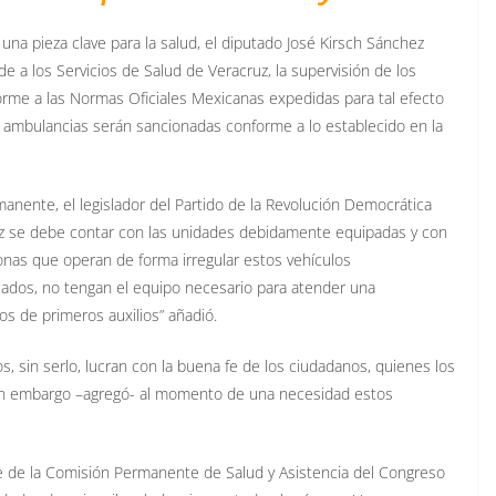
una pieza clave para la salud, el diputado José Kirsch Sánchez
de a los Servicios de Salud de Veracruz, la supervisión de los
orme a las Normas Oficiales Mexicanas expedidas para tal efecto
de ambulancias serán sancionadas conforme a lo establecido en la
manente, el legislador del Partido de la Revolución Democrática
ruz se debe contar con las unidades debidamente equipadas y con
sonas que operan de forma irregular estos vehículos
cados, no tengan el equipo necesario para atender una
s de primeros auxilios” añadió.
, sin serlo, lucran con la buena fe de los ciudadanos, quienes los
sin embargo –agregó- al momento de una necesidad estos
te de la Comisión Permanente de Salud y Asistencia del Congreso