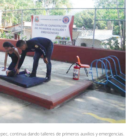
epec
, continua dando talleres de primeros auxilios y emergencias.