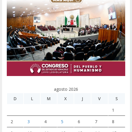
agosto 2026
D
L
M
X
J
V
S
1
2
3
4
5
6
7
8