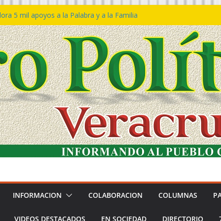
ra 5 mil apoyos a la Palabra y a la Familia
o Declaraciones de Procedencia en contra
s
 𝙂𝙤𝙗𝙞𝙚𝙧𝙣𝙤 𝙙𝙚𝙡 𝙀𝙨𝙩𝙖𝙙𝙤 𝙖 𝙙𝙞𝙨𝙛𝙧𝙪𝙩𝙖𝙧
𝙚𝙨𝙩𝙞𝙫𝙖𝙡 𝙙𝙚𝙡 𝙈𝙖𝙧 𝙚𝙣 𝘾𝙤𝙖𝙩𝙯𝙖𝙘𝙤𝙖𝙡𝙘𝙤𝙨
 de policías con vocación de servicio y
a: SSP
n Bravo rechaza acusaciones y asegura que
n solicitud de desafuero
INFORMACION
COLABORACION
COLUMNAS
P
VIDEOS DESTACADOS
EN SOCIEDAD
DIRECTORIO