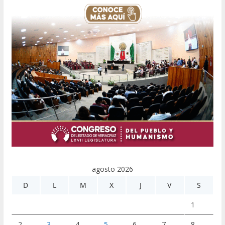
agosto 2026
D
L
M
X
J
V
S
1
2
3
4
5
6
7
8