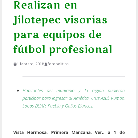
Realizan en
Jilotepec visorías
para equipos de
fútbol profesional
1 febrero, 2018
foropolitico
Habitantes del municipio y la región pudieron
participar para ingresar al América, Cruz Azul, Pumas,
Lobos BUAP, Puebla y Gallos Blancos.
Vista Hermosa, Primera Manzana, Ver., a 1 de