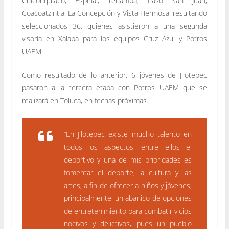
Chiconquiaco, Espinal, Tenampa, Paso San Juan,
Coacoatzintla, La Concepción y Vista Hermosa, resultando
seleccionados 36, quienes asistieron a una segunda
visoría en Xalapa para los equipos Cruz Azul y Potros
UAEM.
Como resultado de lo anterior, 6 jóvenes de Jilotepec
pasaron a la tercera etapa con Potros UAEM que se
realizará en Toluca, en fechas próximas.
“En Jilotepec existe mucho talento en
todos los aspectos, entre ellos el
deportivo y una de mis prioridades es
fomentar el deporte, la cultura y las
artes, a fin de ofrecer a niños y jóvenes,
principalmente, un abanico de opciones
de entretenimiento para combatir vicios
nocivos y delictivos, pues un pueblo