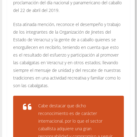
proclamación del día nacional y panamericano del caballo
del 22 de abril del 2019.
Esta atinada mención, reconoce el desempeño y trabajo
de los integrantes de la Organización de Jinetes del
Estado de Veracruz y la gente de a caballo quienes se
enorgullecen en recibirlo, teniendo en cuenta que esto
es el resultado del esfuerzo y participación al promover
las cabalgatas en Veracruz y en otros estados; llevando
siempre el mensaje de unidad y del rescate de nuestras
tradiciones en una actividad recreativa y familiar como lo
son las cabalgatas.
Cabe destacar que dicho
reconocimiento es de carácter
internacional, por lo que el sector
caballísta adquiere una gran
responsabilidad y compromiso a seguir