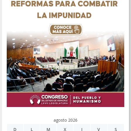
agosto 2026
D
L
M
X
J
V
S