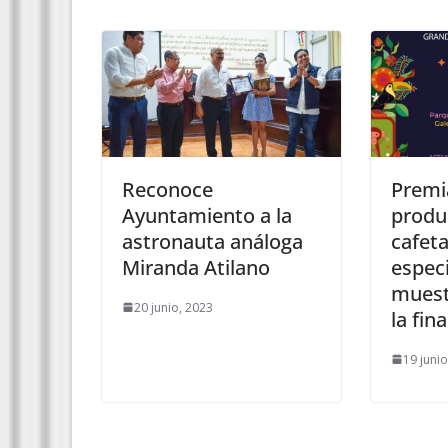
Reconoce
Premi
Ayuntamiento a la
produ
astronauta análoga
cafeta
Miranda Atilano
especi
muest
20 junio, 2023
la fina
19 juni