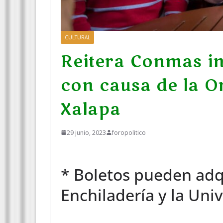
CULTURAL
Reitera Conmas in
con causa de la O
Xalapa
29 junio, 2023
foropolitico
* Boletos pueden adq
Enchiladería y la Un