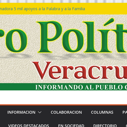
adora 5 mil apoyos a la Palabra y a la Familia
reso Declaraciones de Procedencia en contra
ipes
𝙩𝙖 𝙂𝙤𝙗𝙞𝙚𝙧𝙣𝙤 𝙙𝙚𝙡 𝙀𝙨𝙩𝙖𝙙𝙤 𝙖 𝙙𝙞𝙨𝙛𝙧𝙪𝙩𝙖𝙧
𝙡 𝙁𝙚𝙨𝙩𝙞𝙫𝙖𝙡 𝙙𝙚𝙡 𝙈𝙖𝙧 𝙚𝙣 𝘾𝙤𝙖𝙩𝙯𝙖𝙘𝙤𝙖𝙡𝙘𝙤𝙨
ión de policías con vocación de servicio y
dana: SSP
rtín Bravo rechaza acusaciones y asegura que
túan solicitud de desafuero
INFORMACION
COLABORACION
COLUMNAS
P
VIDEOS DESTACADOS
EN SOCIEDAD
DIRECTORIO