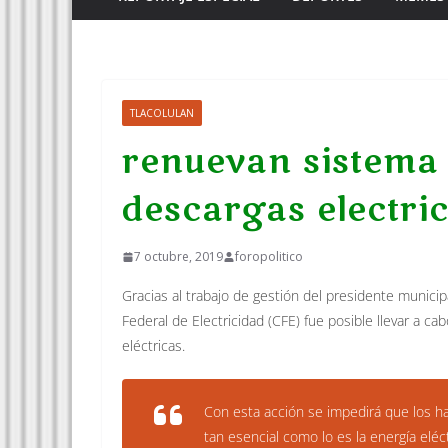
TLACOLULAN
renuevan sistema 
descargas electri
7 octubre, 2019
foropolitico
Gracias al trabajo de gestión del presidente municip
Federal de Electricidad (CFE) fue posible llevar a c
eléctricas.
Con esta acción se impedirá que los ha
tan esencial como lo es la energía elé