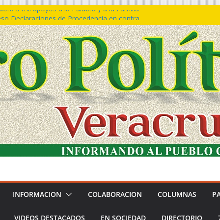
ra 5 mil apoyos a la Palabra y a la Familia
so Declaraciones de Procedencia en contra
es
𝙖 𝙂𝙤𝙗𝙞𝙚𝙧𝙣𝙤 𝙙𝙚𝙡 𝙀𝙨𝙩𝙖𝙙𝙤 𝙖 𝙙𝙞𝙨𝙛𝙧𝙪𝙩𝙖𝙧
𝙚𝙨𝙩𝙞𝙫𝙖𝙡 𝙙𝙚𝙡 𝙈𝙖𝙧 𝙚𝙣 𝘾𝙤𝙖𝙩𝙯𝙖𝙘𝙤𝙖𝙡𝙘𝙤𝙨
 de policías con vocación de servicio y
na: SSP
n Bravo rechaza acusaciones y asegura que
n solicitud de desafuero
INFORMACION
COLABORACION
COLUMNAS
P
VIDEOS DESTACADOS
EN SOCIEDAD
DIRECTORIO