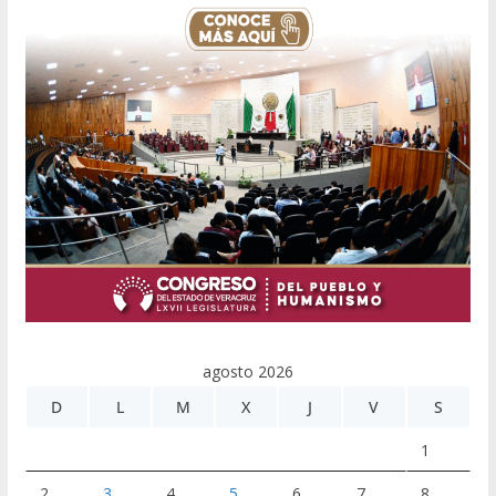
agosto 2026
D
L
M
X
J
V
S
1
2
3
4
5
6
7
8