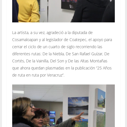
La artista, a su vez, agradeció a la diputada de
Cosamaloapan y al legislador de Coatepec, el apoyo para
cerrar el ciclo de un cuarto de siglo recorriendo las
diferentes rutas: De la Niebla, De San Rafael Guízar, De
Cortés, De la Vainilla, Del Son y De las Altas Montañas
que ahora quedan plasmadas en la publicación “25 Años
de ruta en ruta por Veracruz”.