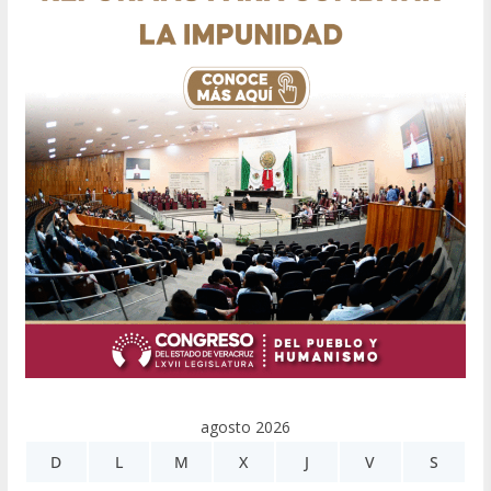
agosto 2026
D
L
M
X
J
V
S