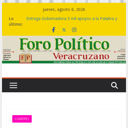
Saltar
jueves, agosto 6, 2026
al
Lo
Entrega Gobernadora 5 mil apoyos a la Palabra y
contenido
último:
a la Familia
Aprueba #Congreso Declaraciones de
Procedencia en contra de dos #munícipes
🔴 ESTATAL|| 𝙄𝙣𝙫𝙞𝙩𝙖 𝙂𝙤𝙗𝙞𝙚𝙧𝙣𝙤 𝙙𝙚𝙡 𝙀𝙨𝙩𝙖𝙙𝙤 𝙖
𝙙𝙞𝙨𝙛𝙧𝙪𝙩𝙖𝙧 𝙚𝙣 𝙛𝙖𝙢𝙞𝙡𝙞𝙖 𝙚𝙡 𝙁𝙚𝙨𝙩𝙞𝙫𝙖𝙡 𝙙𝙚𝙡 𝙈𝙖𝙧 𝙚𝙣
𝘾𝙤𝙖𝙩𝙯𝙖𝙘𝙤𝙖𝙡𝙘𝙤𝙨
Egresa generación de policías con vocación de
servicio y cercanía ciudadana: SSP
Defensa de Bertín Bravo rechaza acusaciones y
asegura que pruebas desvirtúan solicitud de
desafuero
COATEPEC