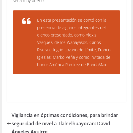
sería muy bueno.
En esta presentación se contó con la
presencia de algunos integrantes del
elenco presentado, como Alexis
Vázquez, de los Wapayasos, Carlos
Rivera e Ingrid Lozano de Límite, Franco
Iglesias, Marko Peña y como invitada de
honor América Ramírez de BandaMax.
Vigilancia en óptimas condiciones, para brindar
seguridad de nivel a Tlalnelhuayocan: David
Ángeles Aguirre