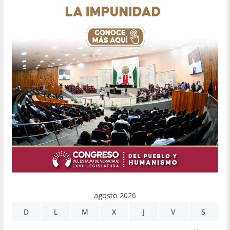
agosto 2026
D
L
M
X
J
V
S