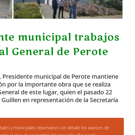
nte municipal trabajos
al General de Perote
o, Presidente municipal de Perote mantiene
ón por la importante obra que se realiza
eneral de este lugar, quien el pasado 22
 Guillen en representación de la Secretaría
atales y municipales observaron con detalle los avances de