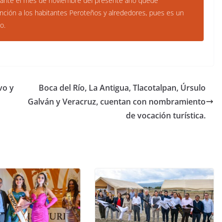
urante el mes de noviembre del presente año quede
ención a los habitantes Peroteños y alrededores, pues es un
o.
vo y
Boca del Río, La Antigua, Tlacotalpan, Úrsulo
Galván y Veracruz, cuentan con nombramiento
de vocación turística.