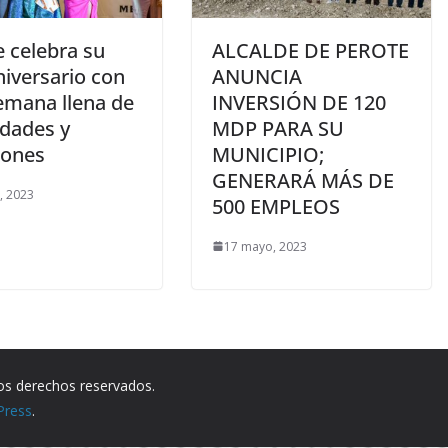
e celebra su
ALCALDE DE PEROTE
niversario con
ANUNCIA
emana llena de
INVERSIÓN DE 120
idades y
MDP PARA SU
ones
MUNICIPIO;
GENERARÁ MÁS DE
o, 2023
500 EMPLEOS
17 mayo, 2023
los derechos reservados.
Press
.