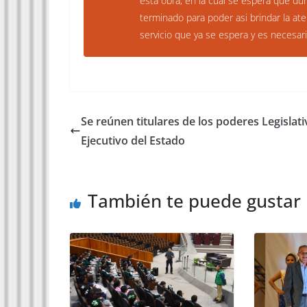
esta obra, en la cual se espera que d
terminado para poder asi brindar la at
servicio que ya se espera y es necesari
Se reúnen titulares de los poderes Legislati
Ejecutivo del Estado
También te puede gustar