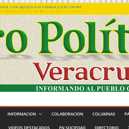
ra 5 mil apoyos a la Palabra y a la Familia
so Declaraciones de Procedencia en contra
es
𝙖 𝙂𝙤𝙗𝙞𝙚𝙧𝙣𝙤 𝙙𝙚𝙡 𝙀𝙨𝙩𝙖𝙙𝙤 𝙖 𝙙𝙞𝙨𝙛𝙧𝙪𝙩𝙖𝙧
𝙚𝙨𝙩𝙞𝙫𝙖𝙡 𝙙𝙚𝙡 𝙈𝙖𝙧 𝙚𝙣 𝘾𝙤𝙖𝙩𝙯𝙖𝙘𝙤𝙖𝙡𝙘𝙤𝙨
 de policías con vocación de servicio y
na: SSP
n Bravo rechaza acusaciones y asegura que
n solicitud de desafuero
INFORMACION
COLABORACION
COLUMNAS
P
VIDEOS DESTACADOS
EN SOCIEDAD
DIRECTORIO