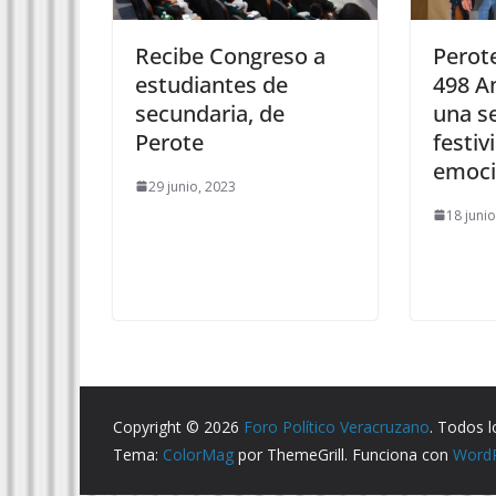
Recibe Congreso a
Perot
estudiantes de
498 A
secundaria, de
una s
Perote
festiv
emoci
29 junio, 2023
18 juni
Copyright © 2026
Foro Político Veracruzano
. Todos 
Tema:
ColorMag
por ThemeGrill. Funciona con
Word