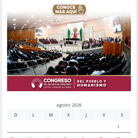
agosto 2026
D
L
M
X
J
V
S
1