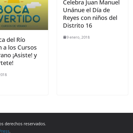
Celebra Juan Manuel
Unánue el Día de
Reyes con niños del
Distrito 16
9 enero, 2018
a del Río
n a los Cursos
ano ¡Asiste! y
rtete!
 2018
los derechos reservados.
Press
.