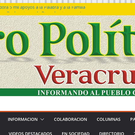
ra 5 mil apoyos a la Palabra y a la Familia
so Declaraciones de Procedencia en contra
es
𝙖 𝙂𝙤𝙗𝙞𝙚𝙧𝙣𝙤 𝙙𝙚𝙡 𝙀𝙨𝙩𝙖𝙙𝙤 𝙖 𝙙𝙞𝙨𝙛𝙧𝙪𝙩𝙖𝙧
𝙚𝙨𝙩𝙞𝙫𝙖𝙡 𝙙𝙚𝙡 𝙈𝙖𝙧 𝙚𝙣 𝘾𝙤𝙖𝙩𝙯𝙖𝙘𝙤𝙖𝙡𝙘𝙤𝙨
 de policías con vocación de servicio y
na: SSP
n Bravo rechaza acusaciones y asegura que
n solicitud de desafuero
INFORMACION
COLABORACION
COLUMNAS
P
VIDEOS DESTACADOS
EN SOCIEDAD
DIRECTORIO