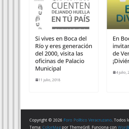
Si vives en Boca del
En Boc
Río y eres generación
invita
del 2000, visita las
de Ver
oficinas de Palacio
¡Divié
Municipal
4 julio,
11 julio, 2018
Copyright © 2026
Foro Político Veracruzano
. Todos 
Tema:
ColorMag
por ThemeGrill. Funciona con
Word