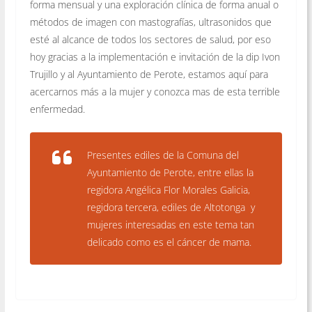
forma mensual y una exploración clínica de forma anual o
métodos de imagen con mastografías, ultrasonidos que
esté al alcance de todos los sectores de salud, por eso
hoy gracias a la implementación e invitación de la dip Ivon
Trujillo y al Ayuntamiento de Perote, estamos aquí para
acercarnos más a la mujer y conozca mas de esta terrible
enfermedad.
Presentes ediles de la Comuna del
Ayuntamiento de Perote, entre ellas la
regidora Angélica Flor Morales Galicia,
regidora tercera, ediles de Altotonga y
mujeres interesadas en este tema tan
delicado como es el cáncer de mama.