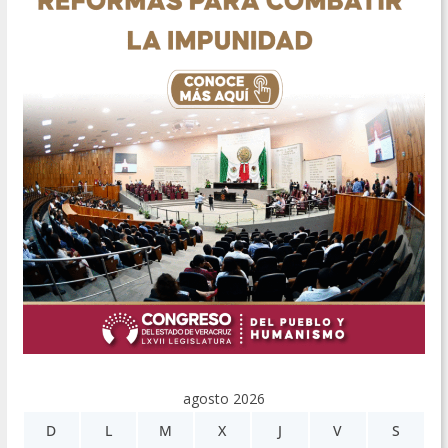
agosto 2026
D
L
M
X
J
V
S