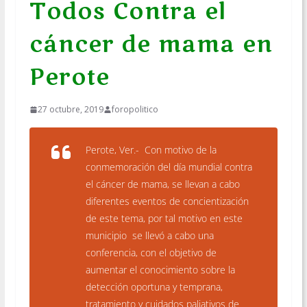
Todos Contra el
cáncer de mama en
Perote
27 octubre, 2019
foropolitico
Perote, Ver.- Con motivo de la
conmemoración del día mundial contra
el cáncer de mama, se llevan a cabo
diferentes eventos de concientización
de este tema, por tal motivo en este
municipio se llevó a cabo una
conferencia, con el objetivo de
aumentar el conocimiento sobre la
detección oportuna y temprana,
tratamiento y cuidados paliativos de