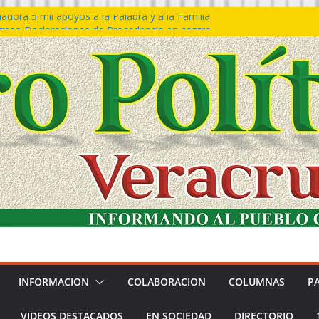
dora 5 mil apoyos a la Palabra y a la Familia
eso Declaraciones de Procedencia en contra
ipes
𝙩𝙖 𝙂𝙤𝙗𝙞𝙚𝙧𝙣𝙤 𝙙𝙚𝙡 𝙀𝙨𝙩𝙖𝙙𝙤 𝙖 𝙙𝙞𝙨𝙛𝙧𝙪𝙩𝙖𝙧
 𝙁𝙚𝙨𝙩𝙞𝙫𝙖𝙡 𝙙𝙚𝙡 𝙈𝙖𝙧 𝙚𝙣 𝘾𝙤𝙖𝙩𝙯𝙖𝙘𝙤𝙖𝙡𝙘𝙤𝙨
ón de policías con vocación de servicio y
dana: SSP
tín Bravo rechaza acusaciones y asegura que
úan solicitud de desafuero
INFORMACION
COLABORACION
COLUMNAS
P
VIDEOS DESTACADOS
EN SOCIEDAD
DIRECTORIO