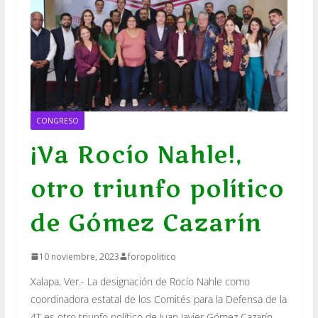
CONGRESO
¡Va Rocío Nahle!,
otro triunfo político
de Gómez Cazarín
10 noviembre, 2023
foropolitico
Xalapa, Ver.- La designación de Rocío Nahle como
coordinadora estatal de los Comités para la Defensa de la
4T es otro triunfo político de Juan Javier Gómez Cazarín,