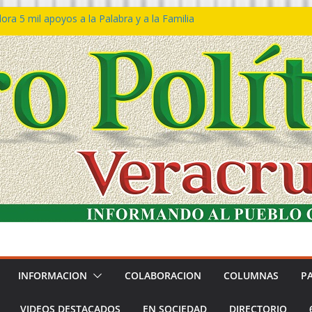
ra 5 mil apoyos a la Palabra y a la Familia
o Declaraciones de Procedencia en contra
s
 𝙂𝙤𝙗𝙞𝙚𝙧𝙣𝙤 𝙙𝙚𝙡 𝙀𝙨𝙩𝙖𝙙𝙤 𝙖 𝙙𝙞𝙨𝙛𝙧𝙪𝙩𝙖𝙧
𝙚𝙨𝙩𝙞𝙫𝙖𝙡 𝙙𝙚𝙡 𝙈𝙖𝙧 𝙚𝙣 𝘾𝙤𝙖𝙩𝙯𝙖𝙘𝙤𝙖𝙡𝙘𝙤𝙨
 de policías con vocación de servicio y
a: SSP
n Bravo rechaza acusaciones y asegura que
n solicitud de desafuero
INFORMACION
COLABORACION
COLUMNAS
P
VIDEOS DESTACADOS
EN SOCIEDAD
DIRECTORIO