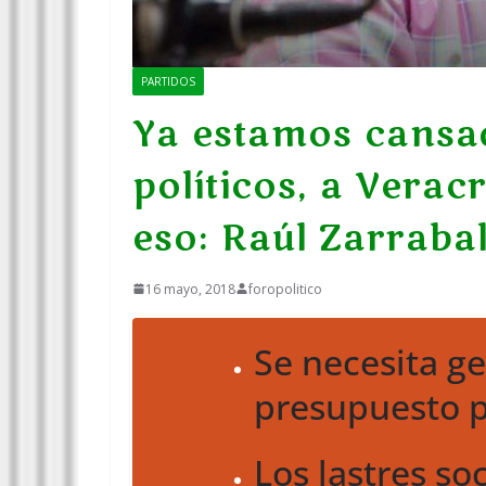
PARTIDOS
Ya estamos cansad
políticos, a Verac
eso: Raúl Zarraba
16 mayo, 2018
foropolitico
Se necesita g
presupuesto p
Los lastres so