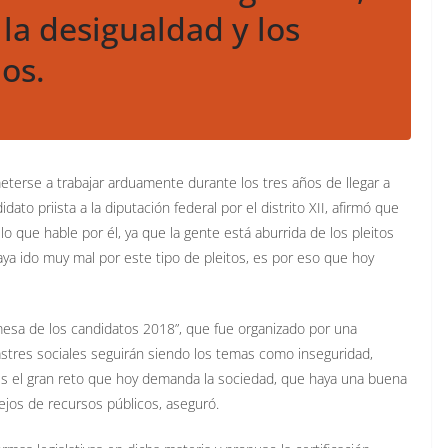
la desigualdad y los
os.
erse a trabajar arduamente durante los tres años de llegar a
dato priista a la diputación federal por el distrito XII, afirmó que
 lo que hable por él, ya que la gente está aburrida de los pleitos
aya ido muy mal por este tipo de pleitos, es por eso que hoy
esa de los candidatos 2018”, que fue organizado por una
astres sociales seguirán siendo los temas como inseguridad,
es el gran reto que hoy demanda la sociedad, que haya una buena
ejos de recursos públicos, aseguró.