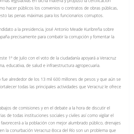
mas legislativas en dicha materia y propuso la certificación
como hacer públicos los convenios o contratos de obras públicas,
esto las penas máximas para los funcionarios corruptos.
ndidato a la presidencia, José Antonio Meade Kuribreña sobre
paña precisamente para combatir la corrupción y fomentar la
este 1º de Julio con el voto de la ciudadanía apoyará a Veracruz
a, educativa, de salud e infraestructura agropecuaria.
 fue alrededor de los 13 mil 600 millones de pesos y que aún se
rtalecer todas las principales actividades que Veracruz le ofrece
abajos de comisiones y en el debate a la hora de discutir el
 de todas instituciones sociales y civiles así como vigilar el
 favorecerá a la población con mejor alumbrado público, drenajes
 en la conurbación Veracruz-Boca del Río son un problema que