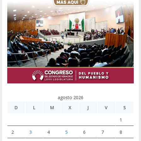
agosto 2026
D
L
M
X
J
V
S
1
2
3
4
5
6
7
8