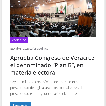
CONGRESO
9 abril, 2026
foropolitico
Aprueba Congreso de Veracruz
el denominado “Plan B”, en
materia electoral
• Ayuntamientos con máximo de 15 regidurías,
presupuesto de legislaturas con tope al 0.70% del
presupuesto estatal y funcionarios electorales
Leer más