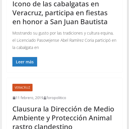
Icono de las cabalgatas en
Veracruz, participa en fiestas
en honor a San Juan Bautista
Mostrando su gusto por las tradiciones y cultura equina,
el Licenciado Pasovejense Abel Ramírez Coria participó en
la cabalgata en
Leer más
VERACRUZ
11 febrero, 2019
foropolitico
Clausura la Dirección de Medio
Ambiente y Protección Animal
rastro clandestino