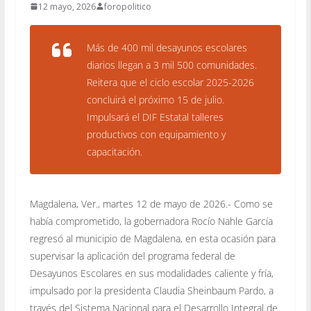
12 mayo, 2026
foropolitico
Más de 400 mil desayunos escolares
diarios llegan a 3 mil 500 comunidades.
Reitera que el ciclo escolar 2025-2026
concluirá el próximo 15 de julio.
Impulsará el DIF Estatal talleres
productivos con equipamiento y
capacitación.
Magdalena, Ver., martes 12 de mayo de 2026.- Como se
había comprometido, la gobernadora Rocío Nahle García
regresó al municipio de Magdalena, en esta ocasión para
supervisar la aplicación del programa federal de
Desayunos Escolares en sus modalidades caliente y fría,
impulsado por la presidenta Claudia Sheinbaum Pardo, a
través del Sistema Nacional para el Desarrollo Integral de