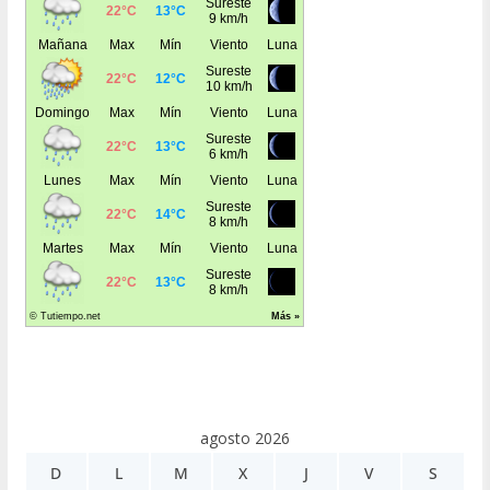
agosto 2026
D
L
M
X
J
V
S