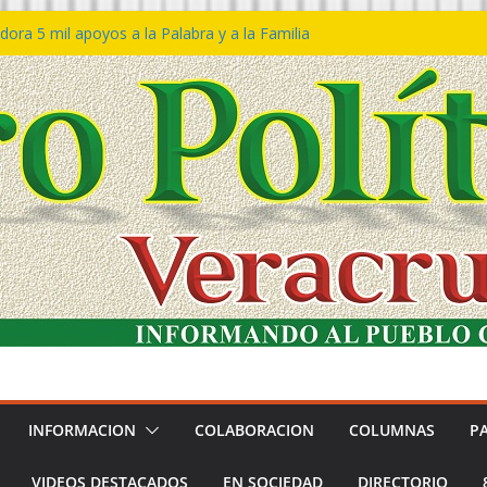
ora 5 mil apoyos a la Palabra y a la Familia
so Declaraciones de Procedencia en contra
es
𝙖 𝙂𝙤𝙗𝙞𝙚𝙧𝙣𝙤 𝙙𝙚𝙡 𝙀𝙨𝙩𝙖𝙙𝙤 𝙖 𝙙𝙞𝙨𝙛𝙧𝙪𝙩𝙖𝙧
𝙚𝙨𝙩𝙞𝙫𝙖𝙡 𝙙𝙚𝙡 𝙈𝙖𝙧 𝙚𝙣 𝘾𝙤𝙖𝙩𝙯𝙖𝙘𝙤𝙖𝙡𝙘𝙤𝙨
n de policías con vocación de servicio y
na: SSP
ín Bravo rechaza acusaciones y asegura que
an solicitud de desafuero
INFORMACION
COLABORACION
COLUMNAS
P
VIDEOS DESTACADOS
EN SOCIEDAD
DIRECTORIO