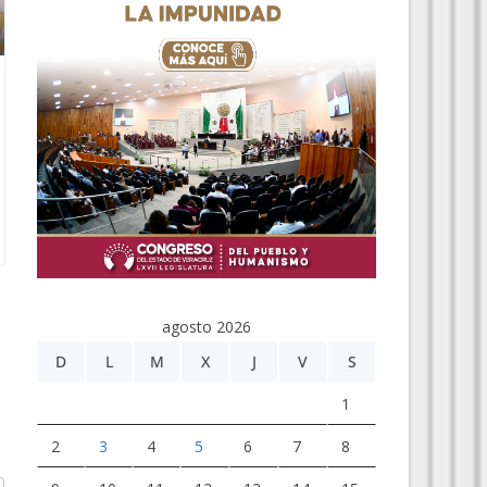
agosto 2026
D
L
M
X
J
V
S
1
2
3
4
5
6
7
8