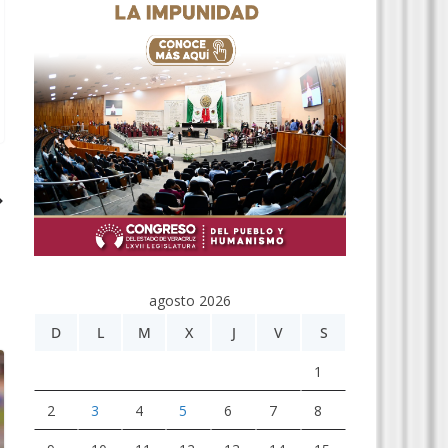
agosto 2026
D
L
M
X
J
V
S
1
2
3
4
5
6
7
8