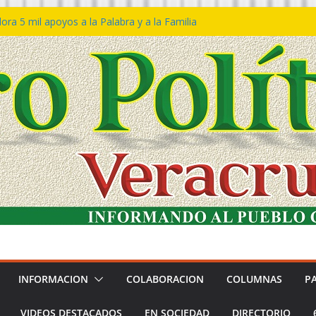
ra 5 mil apoyos a la Palabra y a la Familia
o Declaraciones de Procedencia en contra
s
 𝙂𝙤𝙗𝙞𝙚𝙧𝙣𝙤 𝙙𝙚𝙡 𝙀𝙨𝙩𝙖𝙙𝙤 𝙖 𝙙𝙞𝙨𝙛𝙧𝙪𝙩𝙖𝙧
𝙚𝙨𝙩𝙞𝙫𝙖𝙡 𝙙𝙚𝙡 𝙈𝙖𝙧 𝙚𝙣 𝘾𝙤𝙖𝙩𝙯𝙖𝙘𝙤𝙖𝙡𝙘𝙤𝙨
 de policías con vocación de servicio y
a: SSP
n Bravo rechaza acusaciones y asegura que
n solicitud de desafuero
INFORMACION
COLABORACION
COLUMNAS
P
VIDEOS DESTACADOS
EN SOCIEDAD
DIRECTORIO