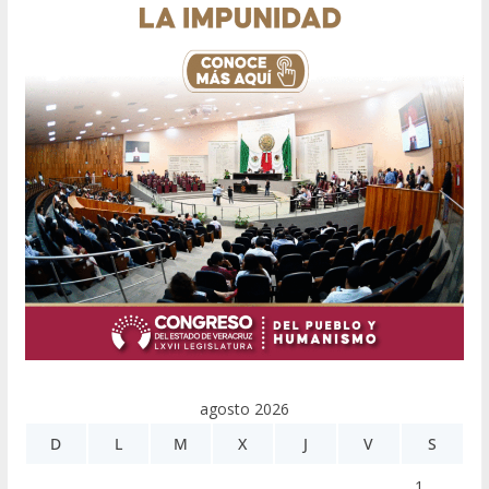
agosto 2026
D
L
M
X
J
V
S
1