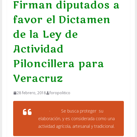
Firman diputados a
favor el Dictamen
de la Ley de
Actividad
Piloncillera para
Veracruz
28 febrero, 2018
foropolitico
· Se busca proteger su
elaboración, y es
considerada como una
actividad agrícola, artesanal y tradicional.