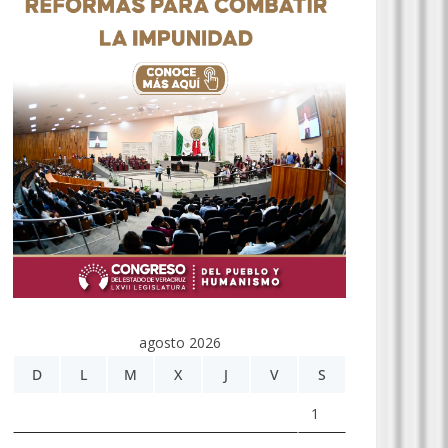
agosto 2026
D
L
M
X
J
V
S
1