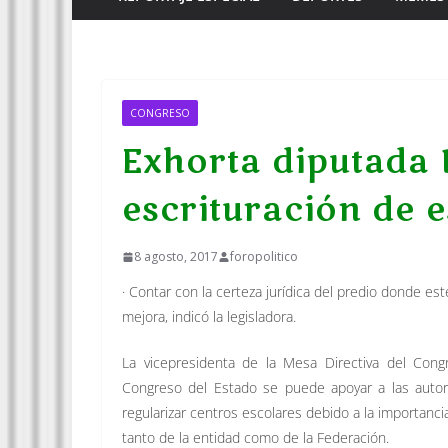
CONGRESO
Exhorta diputada 
escrituración de 
8 agosto, 2017
foropolitico
· Contar con la certeza jurídica del predio donde es
mejora, indicó la legisladora.
La vicepresidenta de la Mesa Directiva del Cong
Congreso del Estado se puede apoyar a las autori
regularizar centros escolares debido a la importanc
tanto de la entidad como de la Federación.