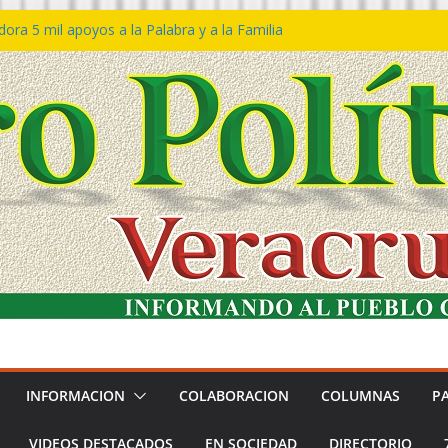
ra 5 mil apoyos a la Palabra y a la Familia
so Declaraciones de Procedencia en contra
es
𝙖 𝙂𝙤𝙗𝙞𝙚𝙧𝙣𝙤 𝙙𝙚𝙡 𝙀𝙨𝙩𝙖𝙙𝙤 𝙖 𝙙𝙞𝙨𝙛𝙧𝙪𝙩𝙖𝙧
𝙚𝙨𝙩𝙞𝙫𝙖𝙡 𝙙𝙚𝙡 𝙈𝙖𝙧 𝙚𝙣 𝘾𝙤𝙖𝙩𝙯𝙖𝙘𝙤𝙖𝙡𝙘𝙤𝙨
 de policías con vocación de servicio y
na: SSP
n Bravo rechaza acusaciones y asegura que
n solicitud de desafuero
INFORMACION
COLABORACION
COLUMNAS
P
VIDEOS DESTACADOS
EN SOCIEDAD
DIRECTORIO