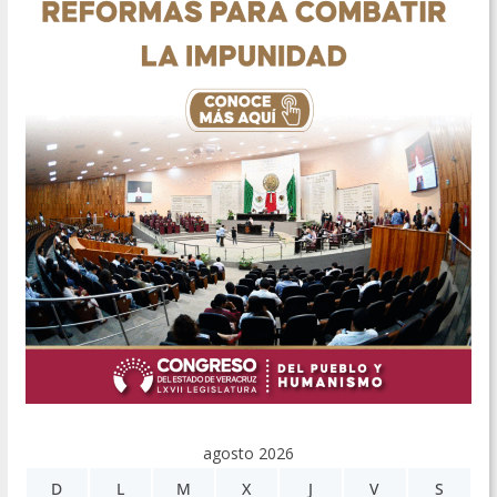
agosto 2026
D
L
M
X
J
V
S