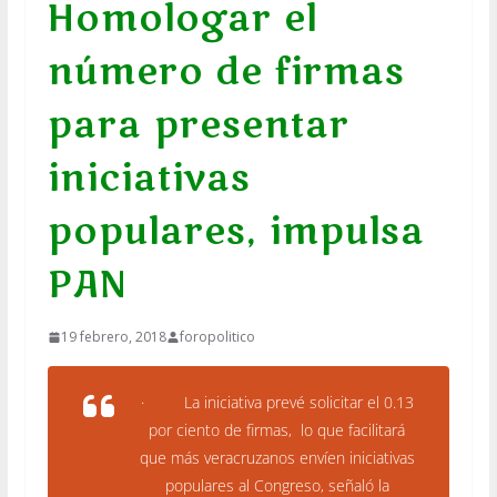
Homologar el
número de firmas
para presentar
iniciativas
populares, impulsa
PAN
19 febrero, 2018
foropolitico
· La iniciativa prevé solicitar el 0.13
por ciento de firmas, lo que facilitará
que más veracruzanos envíen iniciativas
populares al Congreso
, señaló la