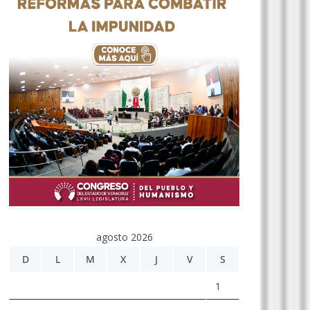
agosto 2026
D
L
M
X
J
V
S
1