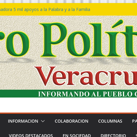
dora 5 mil apoyos a la Palabra y a la Familia
eso Declaraciones de Procedencia en contra
ipes
𝙩𝙖 𝙂𝙤𝙗𝙞𝙚𝙧𝙣𝙤 𝙙𝙚𝙡 𝙀𝙨𝙩𝙖𝙙𝙤 𝙖 𝙙𝙞𝙨𝙛𝙧𝙪𝙩𝙖𝙧
 𝙁𝙚𝙨𝙩𝙞𝙫𝙖𝙡 𝙙𝙚𝙡 𝙈𝙖𝙧 𝙚𝙣 𝘾𝙤𝙖𝙩𝙯𝙖𝙘𝙤𝙖𝙡𝙘𝙤𝙨
ón de policías con vocación de servicio y
dana: SSP
tín Bravo rechaza acusaciones y asegura que
úan solicitud de desafuero
INFORMACION
COLABORACION
COLUMNAS
P
VIDEOS DESTACADOS
EN SOCIEDAD
DIRECTORIO