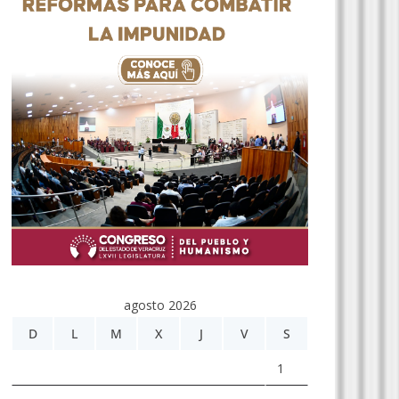
agosto 2026
D
L
M
X
J
V
S
1