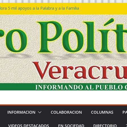
ra 5 mil apoyos a la Palabra y a la Familia
o Declaraciones de Procedencia en contra
s
 𝙂𝙤𝙗𝙞𝙚𝙧𝙣𝙤 𝙙𝙚𝙡 𝙀𝙨𝙩𝙖𝙙𝙤 𝙖 𝙙𝙞𝙨𝙛𝙧𝙪𝙩𝙖𝙧
𝙚𝙨𝙩𝙞𝙫𝙖𝙡 𝙙𝙚𝙡 𝙈𝙖𝙧 𝙚𝙣 𝘾𝙤𝙖𝙩𝙯𝙖𝙘𝙤𝙖𝙡𝙘𝙤𝙨
 de policías con vocación de servicio y
a: SSP
n Bravo rechaza acusaciones y asegura que
n solicitud de desafuero
INFORMACION
COLABORACION
COLUMNAS
P
VIDEOS DESTACADOS
EN SOCIEDAD
DIRECTORIO