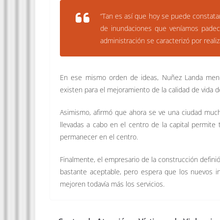
“Tan es así que hoy se puede constata
de inundaciones que veníamos padecie
administración se caracterizó por reali
En ese mismo orden de ideas, Nuñez Landa menc
existen para el mejoramiento de la calidad de vida d
Asimismo, afirmó que ahora se ve una ciudad much
llevadas a cabo en el centro de la capital permite 
permanecer en el centro.
Finalmente, el empresario de la construcción defini
bastante aceptable, pero espera que los nuevos in
mejoren todavía más los servicios.