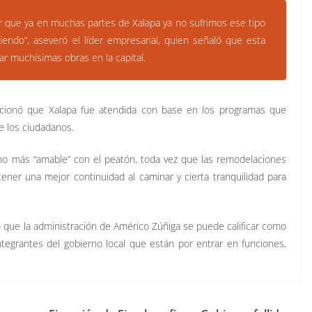
r que ya en muchas partes de Xalapa ya no sufrimos ese tipo
ndo”, aseveró el líder empresarial, quien señaló que esta
zar muchísimas obras en la capital.
ionó que Xalapa fue atendida con base en los programas que
e los ciudadanos.
o más “amable” con el peatón, toda vez que las remodelaciones
tener una mejor continuidad al caminar y cierta tranquilidad para
ó que la administración de Américo Zúñiga se puede calificar como
tegrantes del gobierno local que están por entrar en funciones,