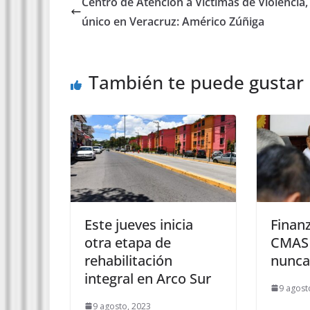
Centro de Atención a Víctimas de Violencia,
único en Veracruz: Américo Zúñiga
También te puede gustar
Este jueves inicia
Finan
otra etapa de
CMAS 
rehabilitación
nunca
integral en Arco Sur
9 agost
9 agosto, 2023