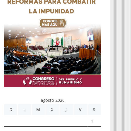
agosto 2026
D
L
M
X
J
V
S
1