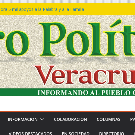
ra 5 mil apoyos a la Palabra y a la Familia
o Declaraciones de Procedencia en contra
s
 𝙂𝙤𝙗𝙞𝙚𝙧𝙣𝙤 𝙙𝙚𝙡 𝙀𝙨𝙩𝙖𝙙𝙤 𝙖 𝙙𝙞𝙨𝙛𝙧𝙪𝙩𝙖𝙧
𝙚𝙨𝙩𝙞𝙫𝙖𝙡 𝙙𝙚𝙡 𝙈𝙖𝙧 𝙚𝙣 𝘾𝙤𝙖𝙩𝙯𝙖𝙘𝙤𝙖𝙡𝙘𝙤𝙨
 de policías con vocación de servicio y
a: SSP
n Bravo rechaza acusaciones y asegura que
n solicitud de desafuero
INFORMACION
COLABORACION
COLUMNAS
P
VIDEOS DESTACADOS
EN SOCIEDAD
DIRECTORIO