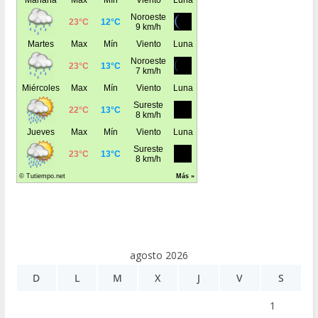
agosto 2026
D
L
M
X
J
V
S
1