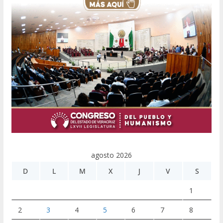
agosto 2026
D
L
M
X
J
V
S
1
2
3
4
5
6
7
8