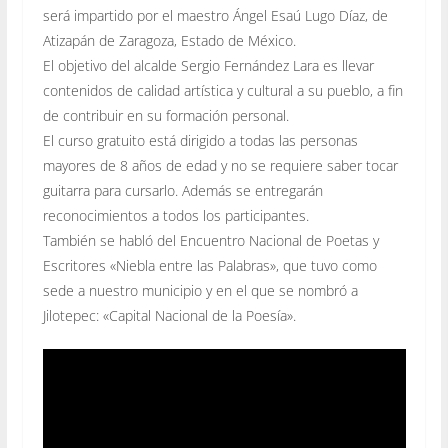
será impartido por el maestro Ángel Esaú Lugo Díaz, de
Atizapán de Zaragoza, Estado de México.
El objetivo del alcalde
Sergio Fernández Lara
es llevar
contenidos de calidad artística
y cultural a su pueblo, a fin
de contribuir en su formación personal.
El curso gratuito está dirigido a todas las personas
mayores de 8 años de edad y no se requiere saber tocar
guitarra para cursarlo. Además se entregarán
reconocimientos a todos los participantes.
También se habló del Encuentro Nacional de Poetas y
Escritores «Niebla entre las Palabras», que tuvo como
sede a nuestro municipio y en el que se nombró a
Jilotepec: «Capital Nacional de la Poesía».