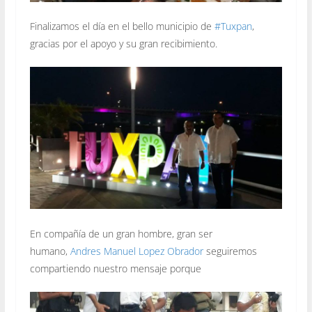
Finalizamos el día en el bello municipio de
#
Tuxpan
,
gracias por el apoyo y su gran recibimiento.
En compañía de un gran hombre, gran ser
humano,
Andres Manuel Lopez Obrador
seguiremos
compartiendo nuestro mensaje porque