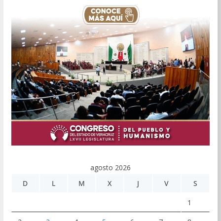
agosto 2026
D
L
M
X
J
V
S
1