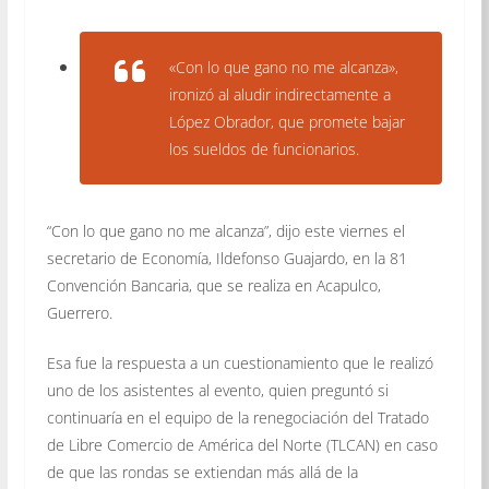
«Con lo que gano no me alcanza»,
ironizó al aludir indirectamente a
López Obrador, que promete bajar
los sueldos de funcionarios.
“Con lo que gano no me alcanza”, dijo este viernes el
secretario de Economía, Ildefonso Guajardo, en la 81
Convención Bancaria, que se realiza en Acapulco,
Guerrero.
Esa fue la respuesta a un cuestionamiento que le realizó
uno de los asistentes al evento, quien preguntó si
continuaría en el equipo de la renegociación del Tratado
de Libre Comercio de América del Norte (TLCAN) en caso
de que las rondas se extiendan más allá de la