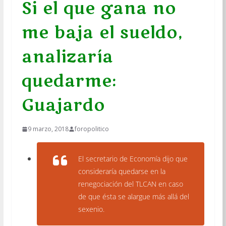
Si el que gana no
me baja el sueldo,
analizaría
quedarme:
Guajardo
9 marzo, 2018
foropolitico
El secretario de Economía dijo que
consideraría quedarse en la
renegociación del TLCAN en caso
de que ésta se alargue más allá del
sexenio.